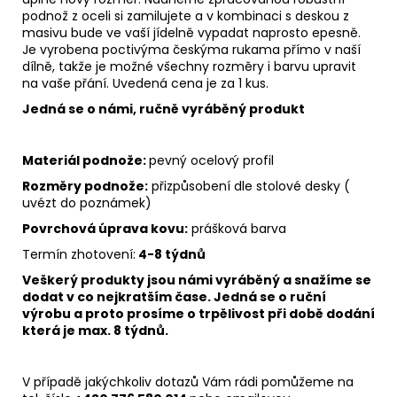
podnož z oceli si zamilujete a v kombinaci s deskou z
masivu bude ve vaší jídelně vypadat naprosto epesně.
Je vyrobena poctivýma českýma rukama přímo v naší
dílně, takže je možné všechny rozměry i barvu upravit
na vaše přání. Uvedená cena je za 1 kus.
Jedná se o námi, ručně vyráběný produkt
Materiál podnože:
pevný ocelový profil
Rozměry podnože:
přizpůsobení dle stolové desky (
uvézt do poznámek)
Povrchová úprava kovu:
prášková barva
Termín zhotovení:
4-8 týdnů
Veškerý produkty jsou námi vyráběný a snažíme se
dodat v co nejkratším čase. Jedná se o ruční
výrobu a proto prosíme o trpělivost při době dodání
která je max. 8 týdnů.
V případě jakýchkoliv dotazů Vám rádi pomůžeme na