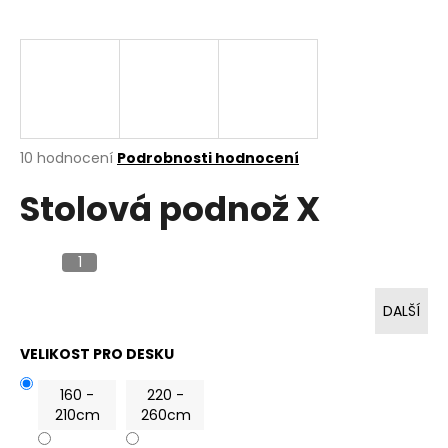
a
j
í
t
?
Průměrné
10 hodnocení
Podrobnosti hodnocení
hodnocení
Stolová podnož X
produktu
je
HLEDAT
2,9
z
1
5
hvězdiček.
DALŠÍ
D
o
VELIKOST PRO DESKU
p
o
160 -
220 -
r
210cm
260cm
u