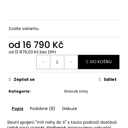
č
u
j
e
m
Zvolte variantu
e
od
16 790 Kč
od
13 876,03 Kč
bez DPH
Měrná
DO KOŠÍKU
cena:
Zeptat se
Sdílet
Kategorie
:
Stolové nohy
Popis
Podobné (8)
Diskuze
Slovní spojení "mít nohy do X" s touto podnoží dostává
úplně nový rozměr. Nádherně zpracovanou robustní