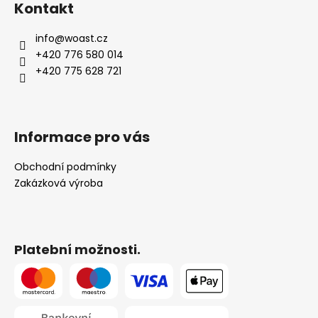
Kontakt
p
a
info
@
woast.cz
t
+420 776 580 014
í
+420 775 628 721
Informace pro vás
Obchodní podmínky
Zakázková výroba
Platební možnosti.