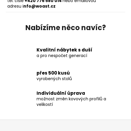
tel. čísle
+420 776 580 014
nebo emailovou
adresu i
nfo@woast.cz
Nabízíme něco navíc?
Kvalitní nábytek s duší
a pro nespočet generací
přes 500 kusů
vyrobených stolů
Individuální úprava
možnost změn kovových profilů a
velikostí
Z
á