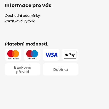
k
č
Informace pro vás
y
u
v
j
Obchodní podmínky
ý
e
Zakázková výroba
p
m
i
e
s
u
Platební možnosti.