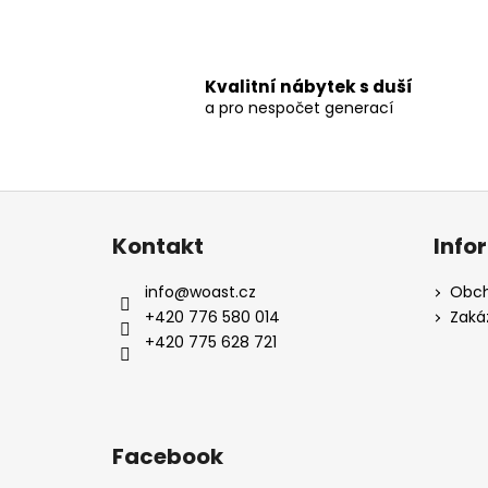
Kvalitní nábytek s duší
a pro nespočet generací
Z
á
Kontakt
Info
p
a
info
@
woast.cz
Obch
t
+420 776 580 014
Zaká
í
+420 775 628 721
Facebook