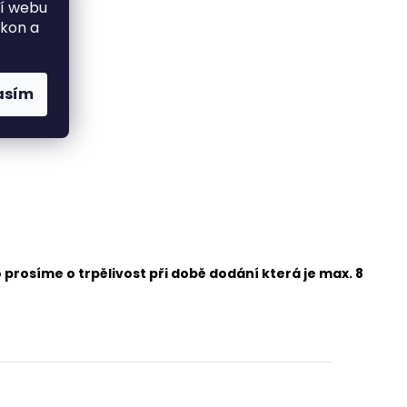
ní webu
ýkon a
asím
prosíme o trpělivost při době dodání která je max. 8