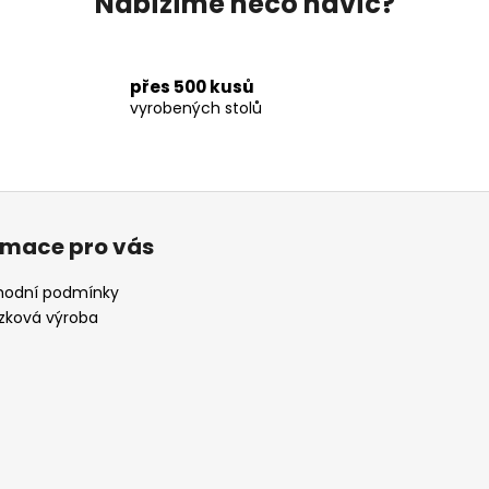
Nabízíme něco navíc?
přes 500 kusů
vyrobených stolů
rmace pro vás
odní podmínky
zková výroba