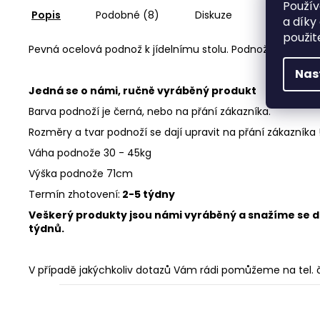
Použív
Popis
Podobné (8)
Diskuze
a díky
použit
Pevná ocelová podnož k jídelnímu stolu. Podnož je poctiv
Nas
Jedná se o námi, ručně vyráběný produkt
Barva podnoží je černá, nebo na přání zákazníka.
Rozměry a tvar podnoží se dají upravit na přání zákazníka !
Váha podnože 30 - 45kg
Výška podnože 71cm
Termín zhotovení:
2-5 týdny
Veškerý produkty jsou námi vyráběný a snažíme se dod
týdnů.
V případě jakýchkoliv dotazů Vám rádi pomůžeme na tel. č