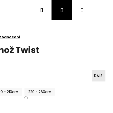
Hledat
Přihlášení
Nákupní
košík
 hodnocení
nož Twist
DALŠÍ
60 - 210cm
220 - 260cm