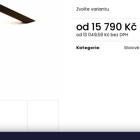
Zvolte variantu
od
15 790 Kč
od
13 049,59 Kč
bez DPH
Měrná
cena:
Kategorie
:
Stolové