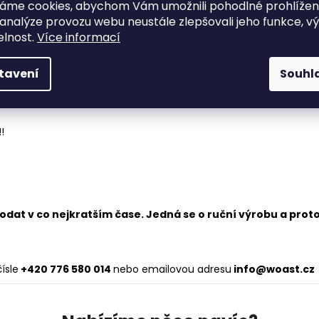
áme cookies, abychom Vám umožnili pohodlné prohlíže
 analýze provozu webu neustále zlepšovali jeho funkce, v
elnost.
Více informací
ě svařená z ocelových profilů. Lakována vypalovacím lakem.
tavení
Souhl
!
at v co nejkratším čase. Jedná se o ruční výrobu a proto 
ísle
+420 776 580 014
nebo emailovou adresu
info@woast.cz